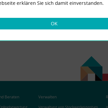
bseite erklären Sie sich damit einverstanden.
schwil
OK
inergie-zertifiziert
nd Beraten
Verwalten
R
Onlinebewertung
Verwaltung von Stockwerkeigentum
I