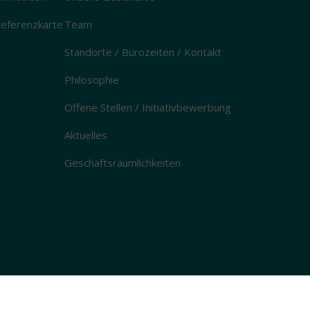
eferenzkarte
Team
Standorte / Bürozeiten / Kontakt
Philosophie
Offene Stellen / Initiativbewerbung
Aktuelles
Geschäftsräumlichkeiten
oad