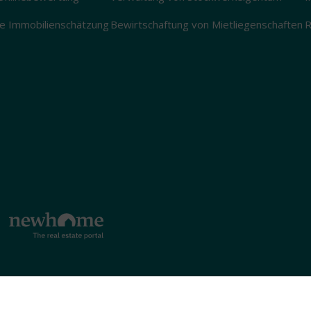
le Immobilienschätzung
Bewirtschaftung von Mietliegenschaften
R
mpressum
Datenschutz
Design: salted
Realisation: apl