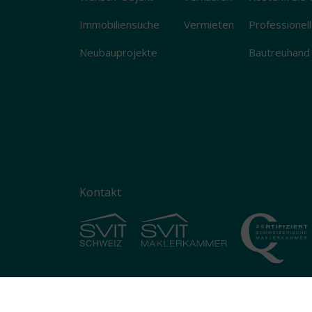
Immobiliensuche
Vermieten
Professionel
Neubauprojekte
Bautreuhand
Kontakt
© 2025 Straub & Partner AG
I