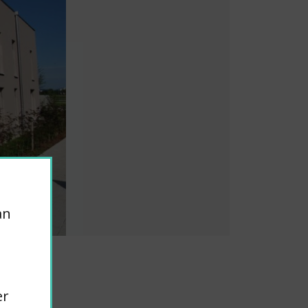
an
er